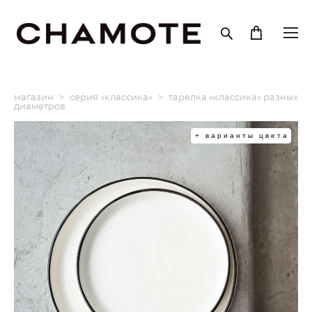
магазин
>
серия «классика»
>
тарелка «классика» разных
диаметров
+ варианты цвета