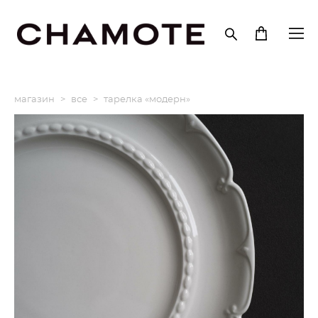
магазин
>
все
>
тарелка «модерн»